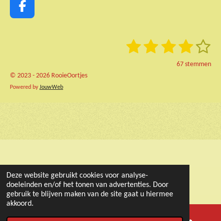
F
a
c
1
2
3
4
5
S
R
e
t
a
b
s
s
s
s
s
e
67 stemmen
t
o
m
t
t
t
t
t
© 2023 - 2026 RooieOortjes
i
m
o
e
Powered by
JouwWeb
n
e
e
e
e
e
k
n
g
r
r
r
r
r
:
r
r
r
r
3
.
e
e
e
e
9
n
n
n
n
1
0
Deze website gebruikt cookies voor analyse-
4
doeleinden en/of het tonen van advertenties. Door
4
gebruik te blijven maken van de site gaat u hiermee
7
akkoord.
7