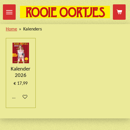
Ga
direct
naar
Home
»
Kalenders
de
hoofdinhoud
Kalender
2026
€ 17,99
Add to cart