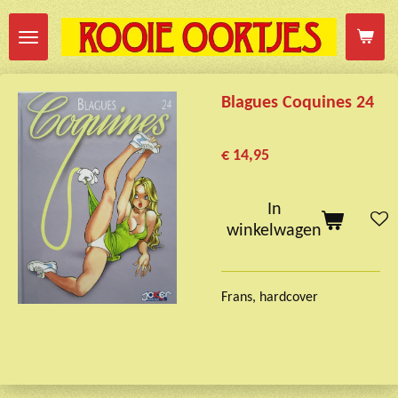
Ga
direct
naar
de
Blagues Coquines 24
hoofdinhoud
€ 14,95
In
winkelwagen
Frans, hardcover