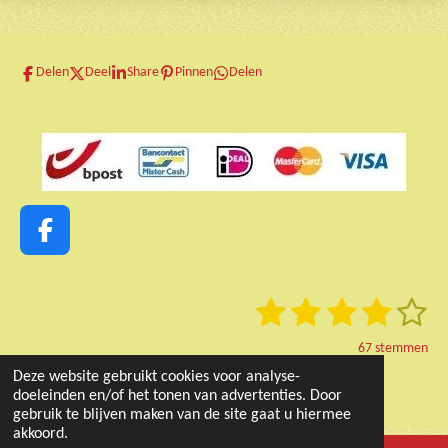
Delen
Deel
Share
Pinnen
Delen
F
a
c
1
2
3
4
5
S
R
e
t
a
b
s
s
s
s
s
e
67 stemmen
t
o
m
t
t
t
t
t
© 2023 - 2026 RooieOortjes
Deze website gebruikt cookies voor analyse-
i
m
o
e
doeleinden en/of het tonen van advertenties. Door
Powered by
JouwWeb
n
e
e
e
e
e
k
n
gebruik te blijven maken van de site gaat u hiermee
g
r
r
r
r
r
akkoord.
: