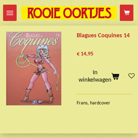
Ga
direct
naar
de
Blagues Coquines 14
hoofdinhoud
€ 14,95
In
winkelwagen
Frans, hardcover