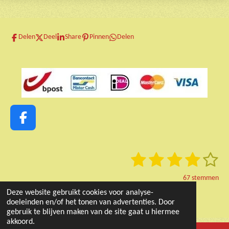
Delen
Deel
Share
Pinnen
Delen
F
a
c
1
2
3
4
5
S
R
e
t
a
b
s
s
s
s
s
e
67 stemmen
t
o
m
t
t
t
t
t
© 2023 - 2026 RooieOortjes
Deze website gebruikt cookies voor analyse-
i
m
o
e
doeleinden en/of het tonen van advertenties. Door
Powered by
JouwWeb
n
e
e
e
e
e
k
n
gebruik te blijven maken van de site gaat u hiermee
g
r
r
r
r
r
akkoord.
: