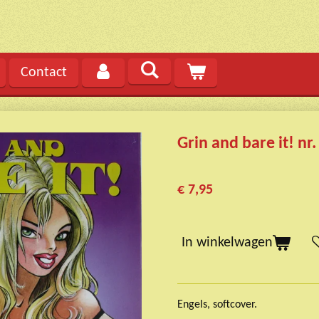
Contact
Grin and bare it! nr.
€ 7,95
In winkelwagen
Engels, softcover.