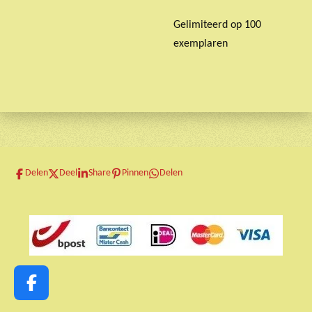
Gelimiteerd op 100
exemplaren
Delen
Deel
Share
Pinnen
Delen
F
a