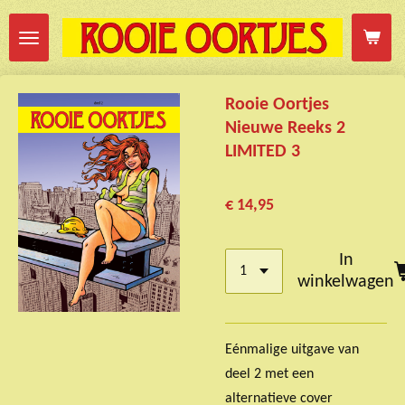
Ga
direct
naar
de
Rooie Oortjes
hoofdinhoud
Nieuwe Reeks 2
LIMITED 3
€ 14,95
In
winkelwagen
Eénmalige uitgave van
deel 2 met een
alternatieve cover