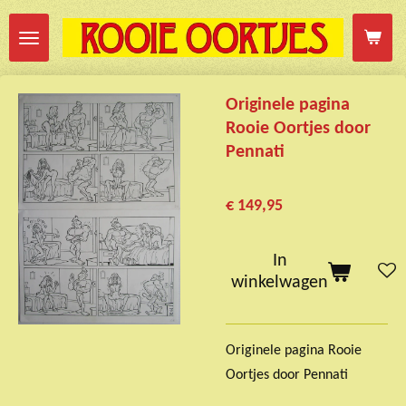
Ga
direct
naar
de
Originele pagina
hoofdinhoud
Rooie Oortjes door
Pennati
€ 149,95
In
winkelwagen
Originele pagina Rooie
Oortjes door Pennati