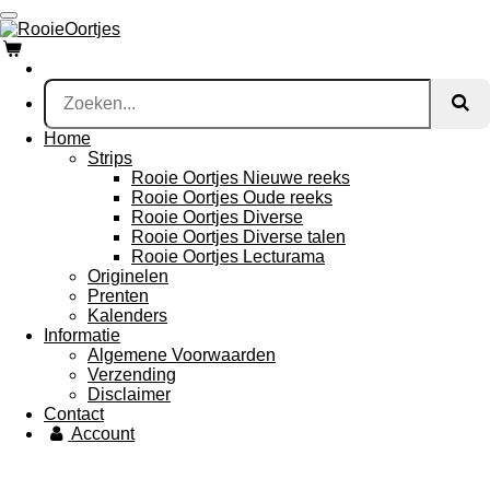
Ga
direct
naar
de
hoofdinhoud
Home
Strips
Rooie Oortjes Nieuwe reeks
Rooie Oortjes Oude reeks
Rooie Oortjes Diverse
Rooie Oortjes Diverse talen
Rooie Oortjes Lecturama
Originelen
Prenten
Kalenders
Informatie
Algemene Voorwaarden
Verzending
Disclaimer
Contact
Account