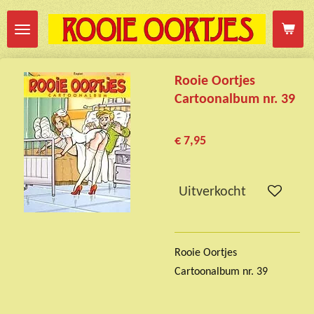
Ga
direct
naar
de
Rooie Oortjes
hoofdinhoud
Cartoonalbum nr. 39
€ 7,95
Uitverkocht
Rooie Oortjes
Cartoonalbum nr. 39