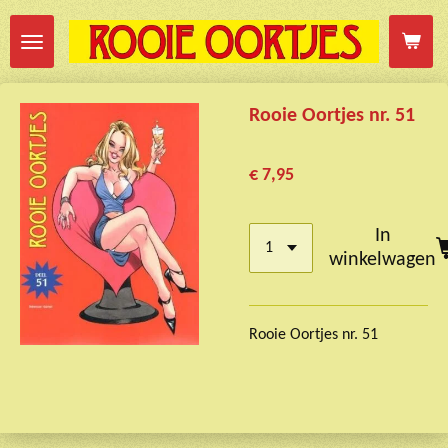
Ga
direct
naar
de
Rooie Oortjes nr. 51
hoofdinhoud
€ 7,95
In
winkelwagen
Rooie Oortjes nr. 51