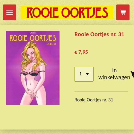
Ga
direct
naar
de
Rooie Oortjes nr. 31
hoofdinhoud
€ 7,95
In
winkelwagen
Rooie Oortjes nr. 31