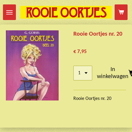
Ga
direct
naar
de
Rooie Oortjes nr. 20
hoofdinhoud
€ 7,95
In
winkelwagen
Rooie Oortjes nr. 20